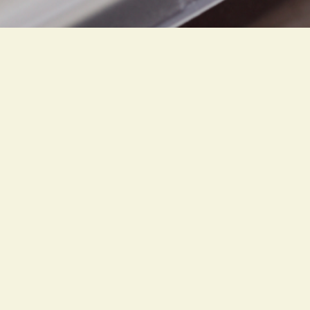




TEL
デラックス
レギュラー
どんぶり
スペシャル
お知らせ
NEWS
3
15
2025
運動会に仕出し弁当がおすすめな理由とは
コラム